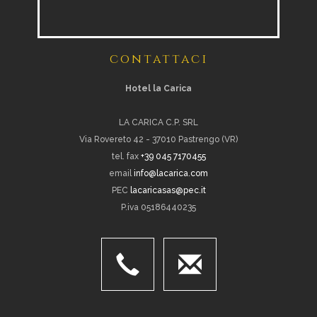
contattaci
Hotel la Carica
LA CARICA C.P. SRL
Via Rovereto 42 - 37010 Pastrengo (VR)
tel. fax
+39 045 7170455
email
info@lacarica.com
PEC
lacaricasas@pec.it
P.iva 05186440235